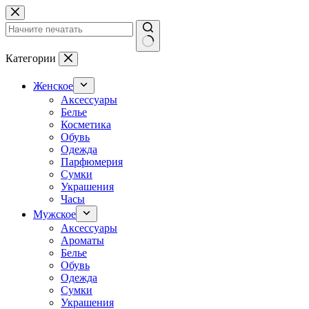
Перейти
к
сути
Ничего
Категории
не
найдено
Женское
Аксессуары
Белье
Косметика
Обувь
Одежда
Парфюмерия
Сумки
Украшения
Часы
Мужское
Аксессуары
Ароматы
Белье
Обувь
Одежда
Сумки
Украшения