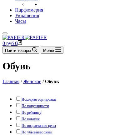
Парфюмерия
Украшения
Часы
Корзина
0
руб
0
Найти товары
Меню
Обувь
Главная
/
Женское
/
Обувь
Исходная сортировка
По популярности
По рейтингу
По новизне
По возрастанию цены
По убыванию цены