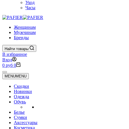
Уход
Часы
Женщинам
Мужчинам
Бренды
Найти товары
В избранное
Вход
Корзина
0
руб
0
MENU
MENU
Скидки
Новинки
Одежда
Обувь
Белье
Сумки
Аксессуары
Косметика