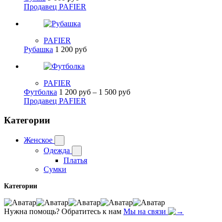
Продавец PAFIER
PAFIER
Рубашка
1 200
руб
PAFIER
Диапазон
Футболка
1 200
руб
–
1 500
руб
цен:
Продавец PAFIER
1
200 руб
Категории
–
1
Женское
500 руб
Одежда
Платья
Сумки
Категории
Нужна помощь? Обратитесь к нам
Мы на связи