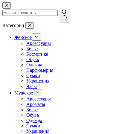
Перейти
к
сути
Ничего
Категории
не
найдено
Женское
Аксессуары
Белье
Косметика
Обувь
Одежда
Парфюмерия
Сумки
Украшения
Часы
Мужское
Аксессуары
Ароматы
Белье
Обувь
Одежда
Сумки
Украшения