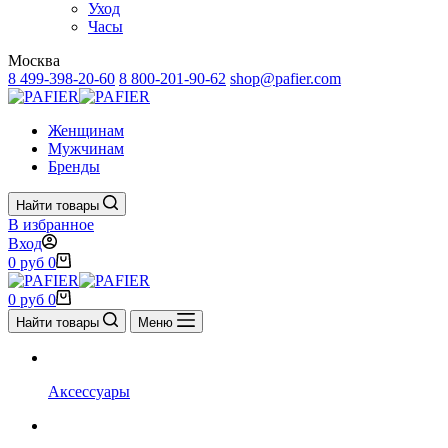
Уход
Часы
Москва
8 499-398-20-60
8 800-201-90-62
shop@pafier.com
Женщинам
Мужчинам
Бренды
Найти товары
В избранное
Вход
Корзина
0
руб
0
Корзина
0
руб
0
Найти товары
Меню
Аксессуары