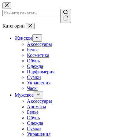
Перейти
к
сути
Ничего
Категории
не
найдено
Женское
Аксессуары
Белье
Косметика
Обувь
Одежда
Парфюмерия
Сумки
Украшения
Часы
Мужское
Аксессуары
Ароматы
Белье
Обувь
Одежда
Сумки
Украшения