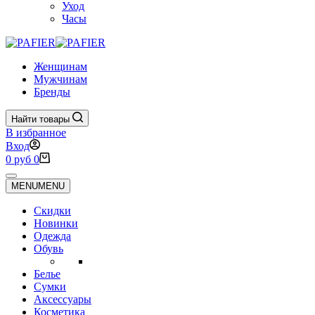
Уход
Часы
Женщинам
Мужчинам
Бренды
Найти товары
В избранное
Вход
Корзина
0
руб
0
MENU
MENU
Скидки
Новинки
Одежда
Обувь
Белье
Сумки
Аксессуары
Косметика